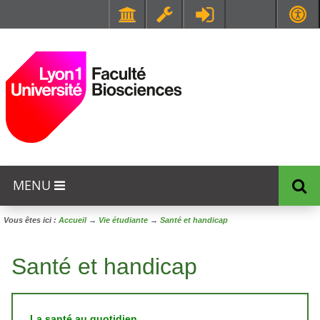
Faculté de Médecine et de Maïeutique Lyon Sud - Charles Mérieux
UFR STAPS (Sciences et Techniques des Activités Physiques et Sportives)
MENU
Vous êtes ici :
Accueil
→
Vie étudiante
→
Santé et handicap
Santé et handicap
La santé au quotidien